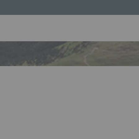
ir le lien. Appuyez sur la flèche bas pour ouvrir le sous-m