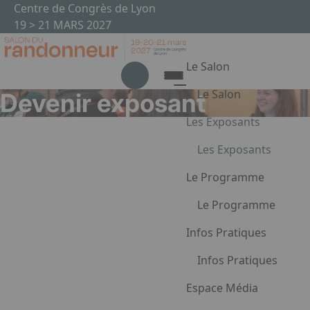
Aller au contenu principal
Panneau de gestion des cookies
Centre de Congrès de Lyon
19 > 21 MARS 2027
Le Salon
Le Salon
Devenir exposant
L'édition 2027
Les Exposants
Le Plan du Salon 2027
Les Exposants
Les partenaires
Devenir exposant
Le Programme
Liste des exposants
Le Programme
En 1 clin d’œil
Infos Pratiques
Les conférences
Infos Pratiques
Ateliers & Initiations
ici
Les dédicaces du salon
Lieu Dates et Horaires
Espace Média
Les Randos du Salon
Appuyez sur Entrée pour
Venir au Salon